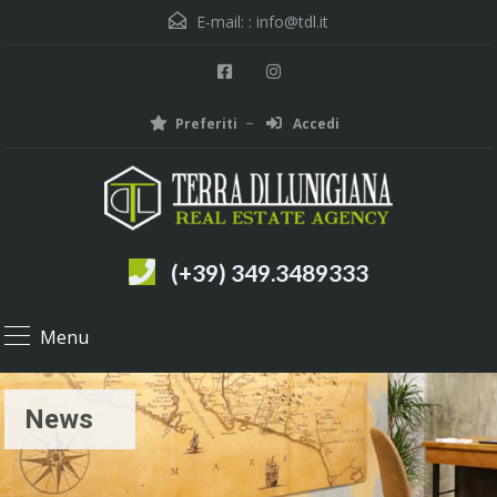
E-mail: :
info@tdl.it
Preferiti
Accedi
(+39) 349.3489333
Menu
News