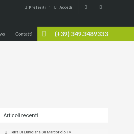
Preferiti
Accedi
(+39) 349.3489333
ws
Contatti
Articoli recenti
Terra Di Lunigiana Su MarcoPolo TV