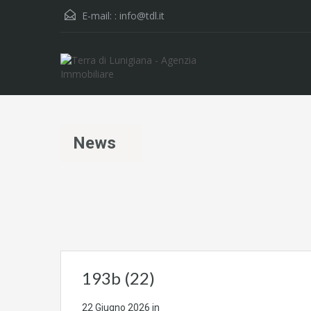
E-mail: :
info@tdl.it
News
193b (22)
22 Giugno 2026
in