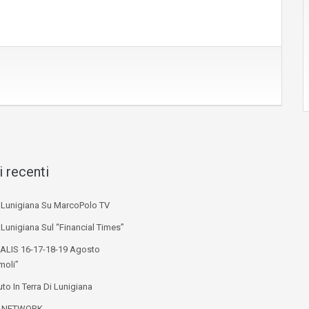
i recenti
i Lunigiana Su MarcoPolo TV
 Lunigiana Sul “Financial Times”
ALIS 16-17-18-19 Agosto
moli”
to In Terra Di Lunigiana
L NETWORK