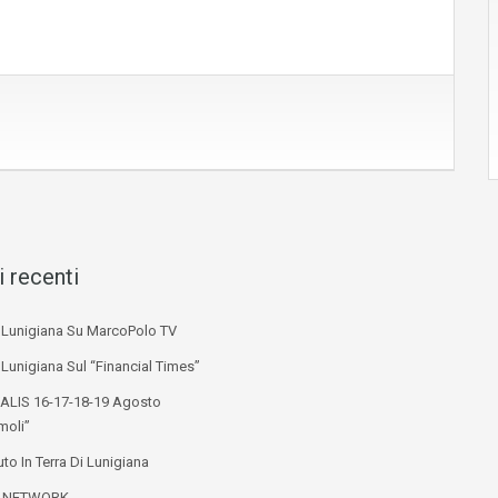
i recenti
i Lunigiana Su MarcoPolo TV
 Lunigiana Sul “Financial Times”
ALIS 16-17-18-19 Agosto
moli”
to In Terra Di Lunigiana
L NETWORK