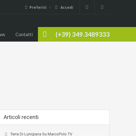
Preferiti
Accedi
(+39) 349.3489333
ws
Contatti
Articoli recenti
Terra Di Lunigiana Su MarcoPolo TV