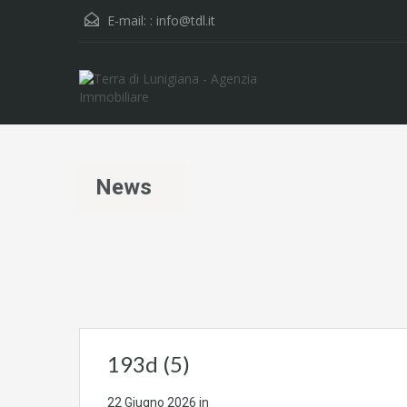
E-mail: :
info@tdl.it
News
193d (5)
22 Giugno 2026
in