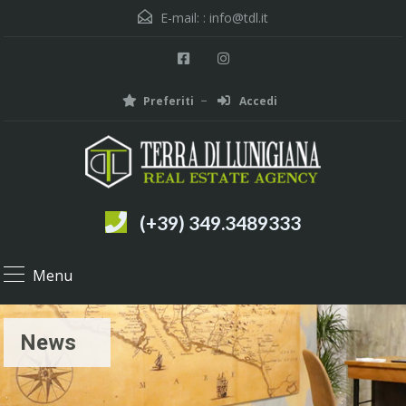
E-mail: :
info@tdl.it
Preferiti
Accedi
(+39) 349.3489333
Menu
News