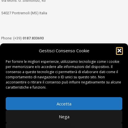
Via Mons. G. Sismondo, 45
54027 Pontremoli (MS) Italia
Phone: (+39)
0187.833693
Gestisci Consenso Cookie
Mobile: (+39)
349.3489333
Per fornire le migliori esperienze, utilizziamo tecnologie come i cookie
per memorizzare e/o accedere alle informazioni del dispositivo. Il
consenso a queste tecnologie ci permetterà di elaborare dati come il
Email:
info@tdl.it
comportamento di navigazione o ID unici su questo sito. Non
acconsentire o ritirare il consenso può influire negativamente su alcune
caratteristiche e funzioni.
Accetta
Terra di Lunigiana © di Filippi William - P.Iva 01374450458
Nega
Privacy Policy
|
Cookie Policy
| project by
fantanet srl
|