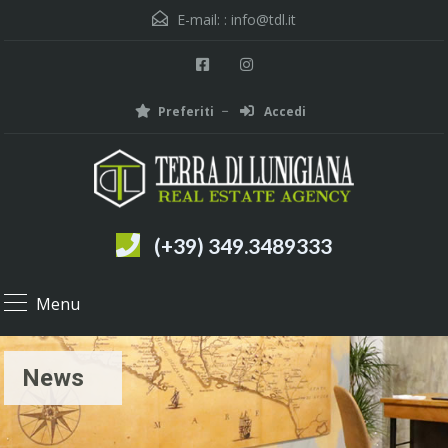
E-mail: :
info@tdl.it
Preferiti
Accedi
(+39) 349.3489333
Menu
News