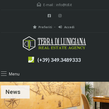
E-mail: :
info@tdl.it
Preferiti
Accedi
(+39) 349.3489333
Menu
News