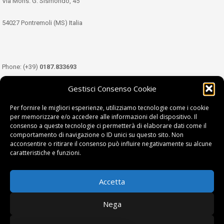
Via Mons. G. Sismondo, 45
54027 Pontremoli (MS) Italia
Phone: (+39)
0187.833693
Gestisci Consenso Cookie
Mobile: (+39)
349.3489333
Per fornire le migliori esperienze, utilizziamo tecnologie come i cookie
per memorizzare e/o accedere alle informazioni del dispositivo. Il
consenso a queste tecnologie ci permetterà di elaborare dati come il
Email:
info@tdl.it
comportamento di navigazione o ID unici su questo sito. Non
acconsentire o ritirare il consenso può influire negativamente su alcune
caratteristiche e funzioni.
Accetta
Terra di Lunigiana © di Filippi William - P.Iva 01374450458
Nega
Privacy Policy
|
Cookie Policy
| project by
fantanet srl
|