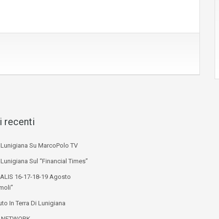
i recenti
i Lunigiana Su MarcoPolo TV
 Lunigiana Sul “Financial Times”
ALIS 16-17-18-19 Agosto
moli”
to In Terra Di Lunigiana
L NETWORK