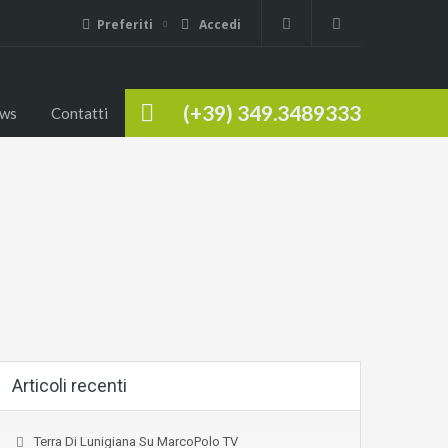
Preferiti
Accedi
(+39) 349.3489333
ws
Contatti
Articoli recenti
Terra Di Lunigiana Su MarcoPolo TV