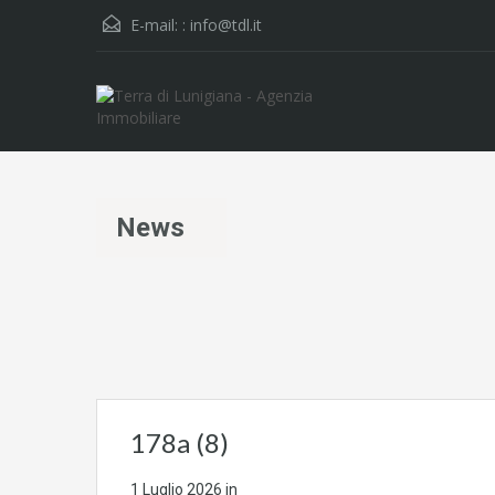
E-mail: :
info@tdl.it
News
178a (8)
1 Luglio 2026
in