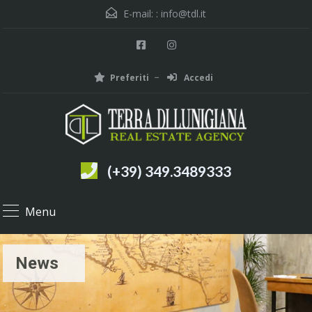
E-mail: :
info@tdl.it
Preferiti
Accedi
(+39) 349.3489333
Menu
News