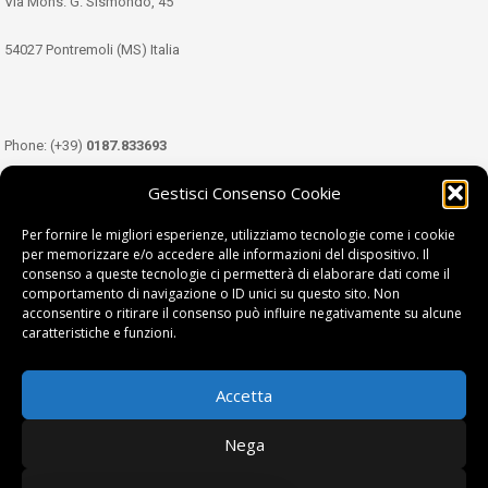
Via Mons. G. Sismondo, 45
54027 Pontremoli (MS) Italia
Phone: (+39)
0187.833693
Gestisci Consenso Cookie
Mobile: (+39)
349.3489333
Per fornire le migliori esperienze, utilizziamo tecnologie come i cookie
per memorizzare e/o accedere alle informazioni del dispositivo. Il
consenso a queste tecnologie ci permetterà di elaborare dati come il
Email:
info@tdl.it
comportamento di navigazione o ID unici su questo sito. Non
acconsentire o ritirare il consenso può influire negativamente su alcune
caratteristiche e funzioni.
Accetta
Terra di Lunigiana © di Filippi William - P.Iva 01374450458
Nega
Privacy Policy
|
Cookie Policy
| project by
fantanet srl
|