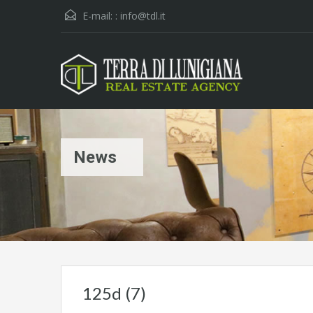
E-mail: :
info@tdl.it
News
125d (7)