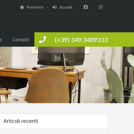
Preferiti
Accedi
(+39) 349.3489333
s
Contatti
Articoli recenti