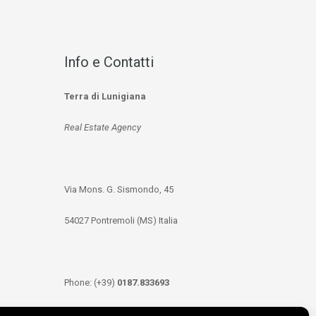
Info e Contatti
Terra di Lunigiana
Real Estate Agency
Via Mons. G. Sismondo, 45
54027 Pontremoli (MS) Italia
Phone: (+39)
0187.833693
Mobile: (+39)
349.3489333