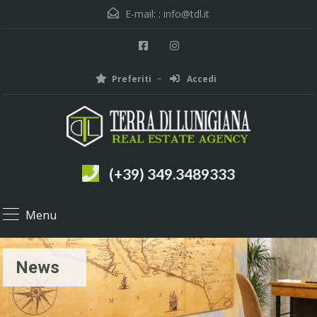
E-mail: :
info@tdl.it
Preferiti
Accedi
(+39) 349.3489333
Menu
News