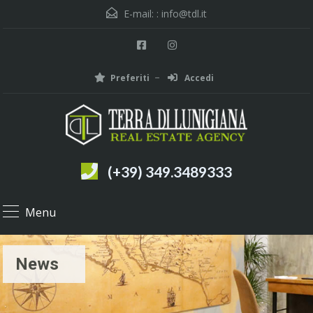
E-mail: :
info@tdl.it
Preferiti
Accedi
(+39) 349.3489333
Menu
News