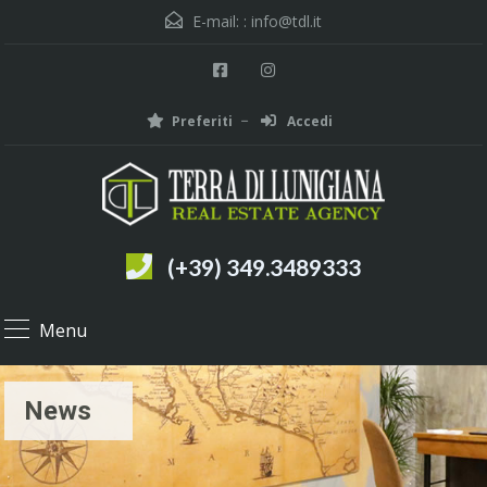
E-mail: :
info@tdl.it
Preferiti
Accedi
(+39) 349.3489333
Menu
News