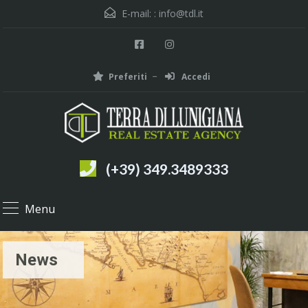
E-mail: :
info@tdl.it
Preferiti
Accedi
(+39) 349.3489333
Menu
News