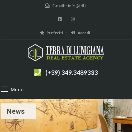
E-mail: :
info@tdl.it
Preferiti
Accedi
(+39) 349.3489333
Menu
News