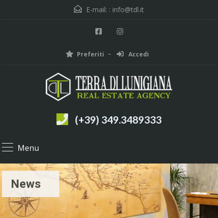
E-mail: :
info@tdl.it
Preferiti
Accedi
(+39) 349.3489333
Menu
News