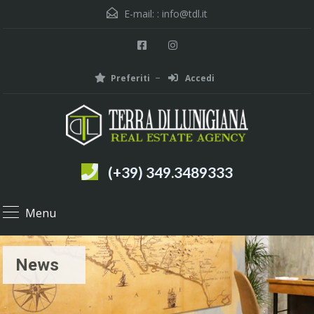
E-mail: :
info@tdl.it
Preferiti
Accedi
(+39) 349.3489333
Menu
News