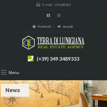
E-mail: :
info@tdl.it
Preferiti
Accedi
(+39) 349.3489333
Menu
News