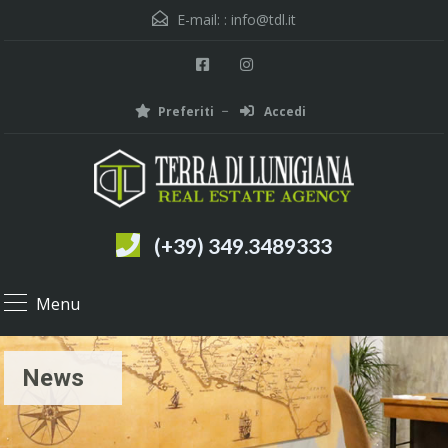
E-mail: :
info@tdl.it
Preferiti
Accedi
(+39) 349.3489333
Menu
News