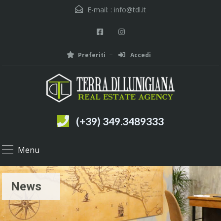
E-mail: :
info@tdl.it
Preferiti
Accedi
(+39) 349.3489333
Menu
News