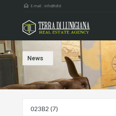
E-mail: :
info@tdl.it
News
023B2 (7)