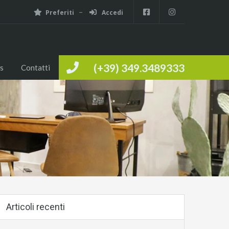
Preferiti
Accedi
(+39) 349.3489333
s
Contatti
Articoli recenti