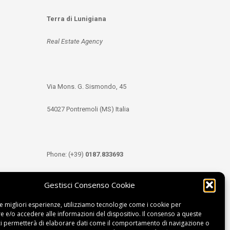
Terra di Lunigiana
Real Estate Agency
Via Mons. G. Sismondo, 45
54027 Pontremoli (MS) Italia
Phone: (+39)
0187.833693
Mobile: (+39)
349.3489333
Gestisci Consenso Cookie
le migliori esperienze, utilizziamo tecnologie come i cookie per
 e/o accedere alle informazioni del dispositivo. Il consenso a queste
Email:
info@tdl.it
ci permetterà di elaborare dati come il comportamento di navigazione o