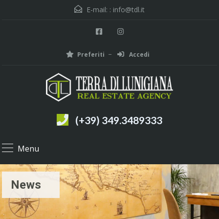
E-mail: :
info@tdl.it
Preferiti
Accedi
(+39) 349.3489333
Menu
News