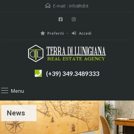
E-mail: :
info@tdl.it
Preferiti
Accedi
(+39) 349.3489333
Menu
News