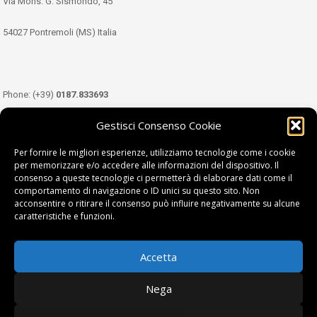
Via Mons. G. Sismondo, 45
54027 Pontremoli (MS) Italia
Phone: (+39)
0187.833693
Gestisci Consenso Cookie
Mobile: (+39)
349.3489333
Per fornire le migliori esperienze, utilizziamo tecnologie come i cookie
per memorizzare e/o accedere alle informazioni del dispositivo. Il
consenso a queste tecnologie ci permetterà di elaborare dati come il
Email:
info@tdl.it
comportamento di navigazione o ID unici su questo sito. Non
acconsentire o ritirare il consenso può influire negativamente su alcune
caratteristiche e funzioni.
Accetta
Terra di Lunigiana © di Filippi William - P.Iva 01374450458
Nega
Privacy Policy
|
Cookie Policy
| project by
fantanet srl
|