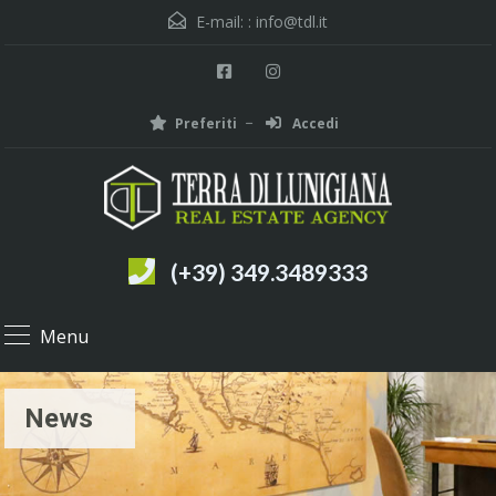
E-mail: :
info@tdl.it
Preferiti
Accedi
(+39) 349.3489333
Menu
News