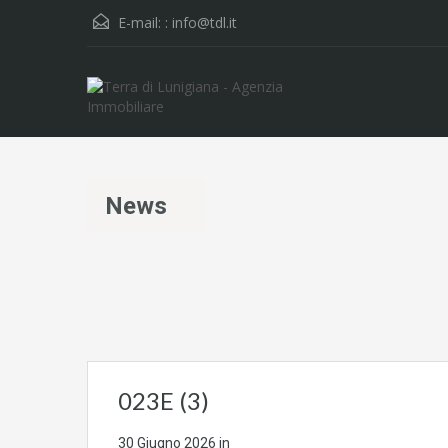
E-mail: :
info@tdl.it
News
023E (3)
30 Giugno 2026
in