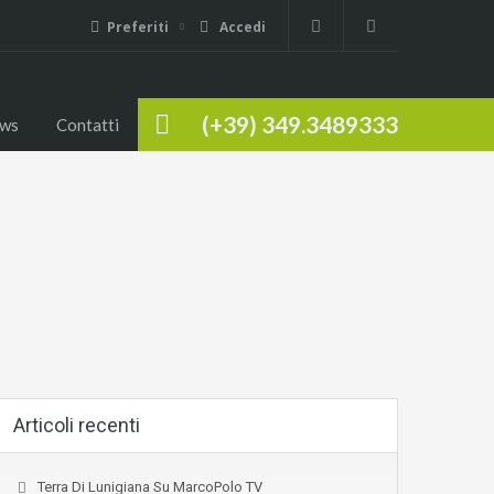
Preferiti
Accedi
(+39) 349.3489333
ws
Contatti
Articoli recenti
Terra Di Lunigiana Su MarcoPolo TV