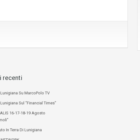
i recenti
i Lunigiana Su MarcoPolo TV
 Lunigiana Sul “Financial Times”
ALIS 16-17-18-19 Agosto
moli”
to In Terra Di Lunigiana
L NETWORK