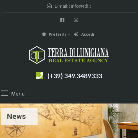
E-mail: :
info@tdl.it
Preferiti
Accedi
(+39) 349.3489333
Menu
News