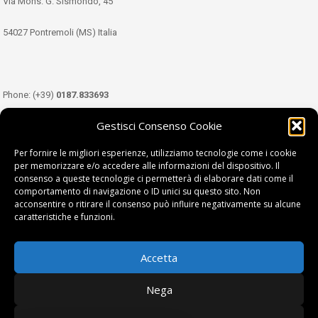
Via Mons. G. Sismondo, 45
54027 Pontremoli (MS) Italia
Phone: (+39)
0187.833693
Gestisci Consenso Cookie
Mobile: (+39)
349.3489333
Per fornire le migliori esperienze, utilizziamo tecnologie come i cookie
per memorizzare e/o accedere alle informazioni del dispositivo. Il
consenso a queste tecnologie ci permetterà di elaborare dati come il
Email:
info@tdl.it
comportamento di navigazione o ID unici su questo sito. Non
acconsentire o ritirare il consenso può influire negativamente su alcune
caratteristiche e funzioni.
Accetta
Terra di Lunigiana © di Filippi William - P.Iva 01374450458
Nega
Privacy Policy
|
Cookie Policy
| project by
fantanet srl
|