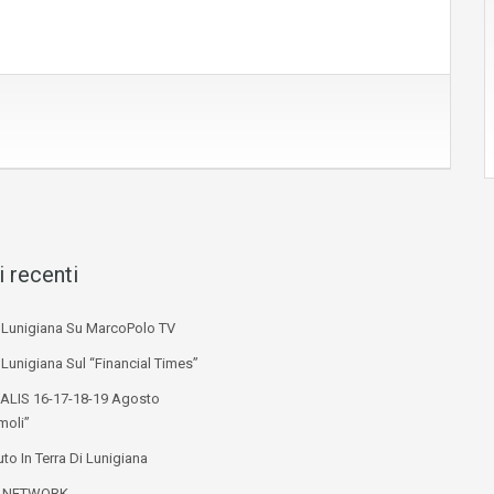
i recenti
i Lunigiana Su MarcoPolo TV
 Lunigiana Sul “Financial Times”
ALIS 16-17-18-19 Agosto
moli”
to In Terra Di Lunigiana
L NETWORK