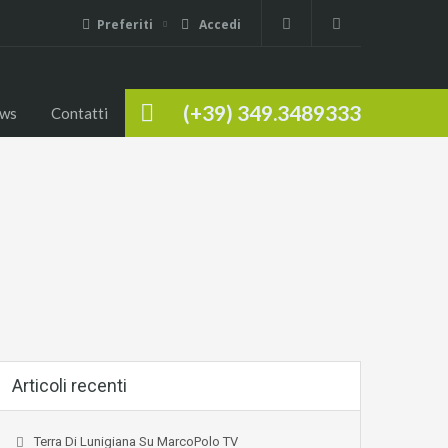
Preferiti
Accedi
(+39) 349.3489333
ws
Contatti
Articoli recenti
Terra Di Lunigiana Su MarcoPolo TV