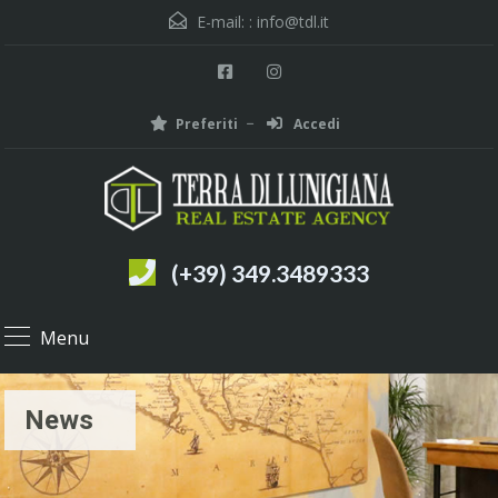
E-mail: :
info@tdl.it
Preferiti
Accedi
(+39) 349.3489333
Menu
News