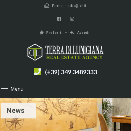
E-mail: :
info@tdl.it
Preferiti
Accedi
(+39) 349.3489333
Menu
News