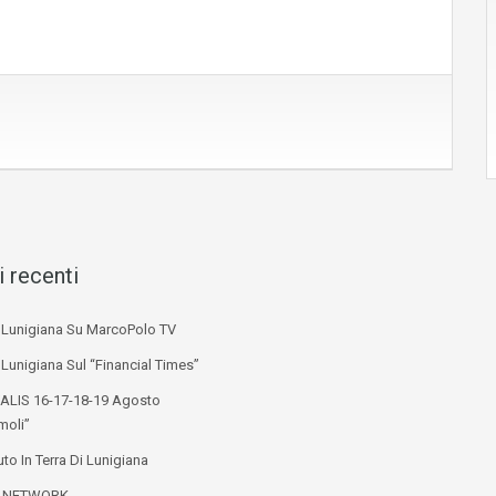
i recenti
i Lunigiana Su MarcoPolo TV
 Lunigiana Sul “Financial Times”
ALIS 16-17-18-19 Agosto
moli”
to In Terra Di Lunigiana
L NETWORK