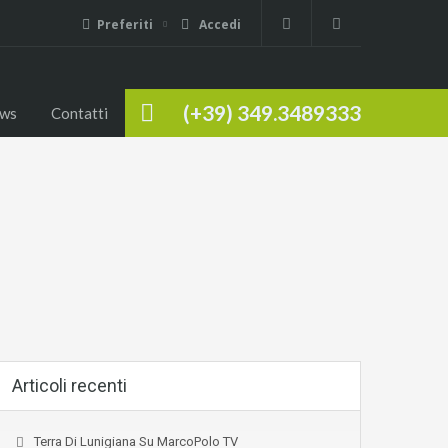
Preferiti
Accedi
(+39) 349.3489333
ws
Contatti
Articoli recenti
Terra Di Lunigiana Su MarcoPolo TV