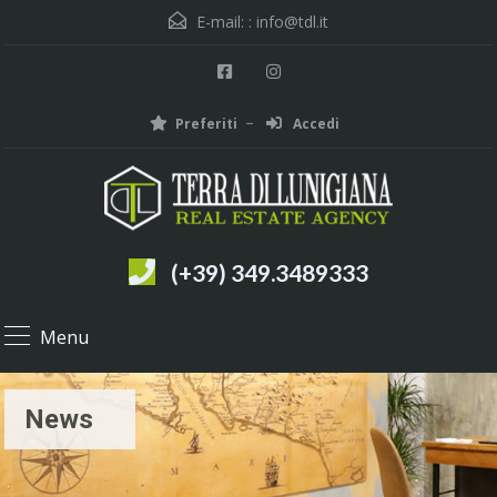
E-mail: :
info@tdl.it
Preferiti
Accedi
(+39) 349.3489333
Menu
News