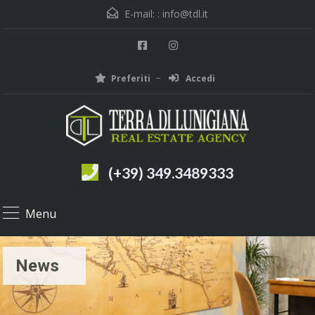
E-mail: :
info@tdl.it
Preferiti
Accedi
(+39) 349.3489333
Menu
News