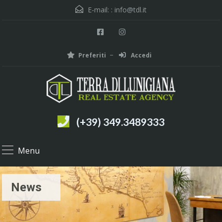
E-mail: :
info@tdl.it
Preferiti
Accedi
(+39) 349.3489333
Menu
News