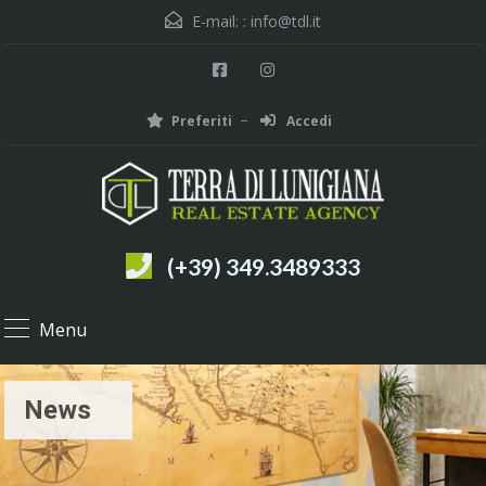
E-mail: :
info@tdl.it
Preferiti
Accedi
(+39) 349.3489333
Menu
News