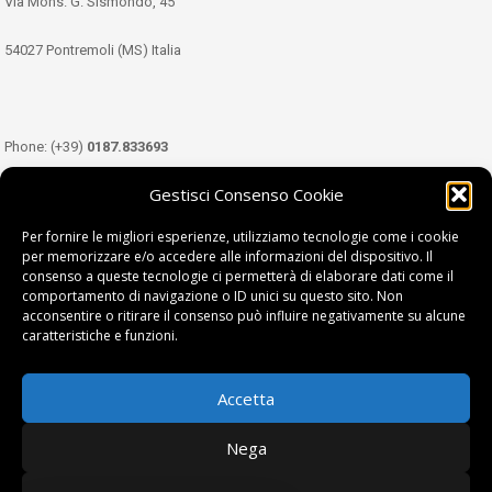
Via Mons. G. Sismondo, 45
54027 Pontremoli (MS) Italia
Phone: (+39)
0187.833693
Gestisci Consenso Cookie
Mobile: (+39)
349.3489333
Per fornire le migliori esperienze, utilizziamo tecnologie come i cookie
per memorizzare e/o accedere alle informazioni del dispositivo. Il
consenso a queste tecnologie ci permetterà di elaborare dati come il
Email:
info@tdl.it
comportamento di navigazione o ID unici su questo sito. Non
acconsentire o ritirare il consenso può influire negativamente su alcune
caratteristiche e funzioni.
Accetta
Terra di Lunigiana © di Filippi William - P.Iva 01374450458
Nega
Privacy Policy
|
Cookie Policy
| project by
fantanet srl
|