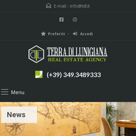
E-mail: :
info@tdl.it
Preferiti
Accedi
(+39) 349.3489333
Menu
News