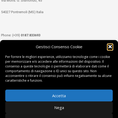
Via Mons. G. Sismondo, 45
54027 Pontremoli (MS) Italia
Phone: (+39)
0187.833693
Gestisci Consenso Cookie
Mobile: (+39)
349.3489333
Per fornire le migliori esperienze, utilizziamo tecnologie come i cookie
per memorizzare e/o accedere alle informazioni del dispositivo. Il
consenso a queste tecnologie ci permetterà di elaborare dati come il
Email:
info@tdl.it
comportamento di navigazione o ID unici su questo sito. Non
acconsentire o ritirare il consenso può influire negativamente su alcune
caratteristiche e funzioni.
Accetta
Terra di Lunigiana © di Filippi William - P.Iva 01374450458
Nega
Privacy Policy
|
Cookie Policy
| project by
fantanet srl
|