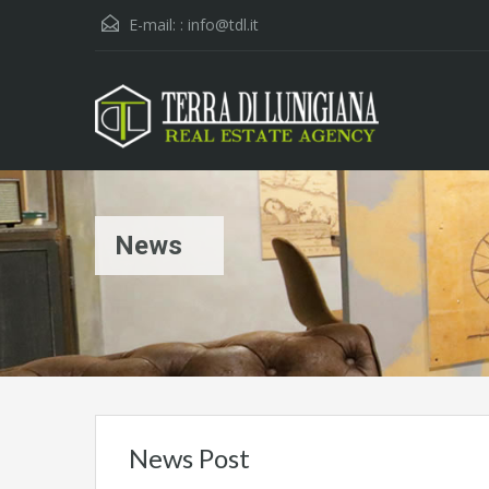
E-mail: :
info@tdl.it
News
News Post