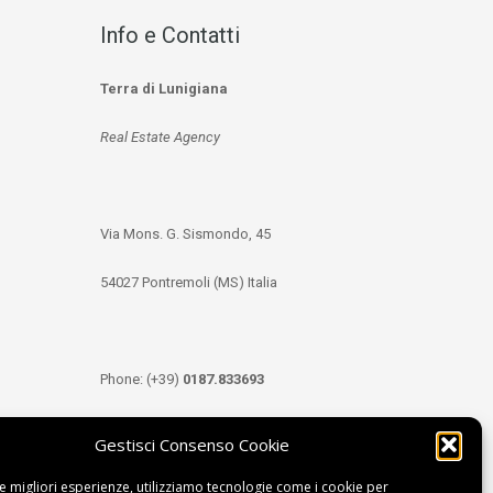
Info e Contatti
Terra di Lunigiana
Real Estate Agency
Via Mons. G. Sismondo, 45
54027 Pontremoli (MS) Italia
Phone: (+39)
0187.833693
Mobile: (+39)
349.3489333
Gestisci Consenso Cookie
le migliori esperienze, utilizziamo tecnologie come i cookie per