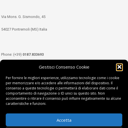
Via Mons. G. Sismondo, 45
54027 Pontremoli (MS) Italia
Phone: (+39)
0187.833693
Gestisci Consenso Cookie
Mobile: (+39)
349.3489333
Per fornire le migliori esperienze, utilizziamo tecnologie come i cookie
per memorizzare e/o accedere alle informazioni del dispositivo. Il
consenso a queste tecnologie ci permetterà di elaborare dati come il
Email:
info@tdl.it
comportamento di navigazione o ID unici su questo sito. Non
acconsentire o ritirare il consenso può influire negativamente su alcune
caratteristiche e funzioni.
Accetta