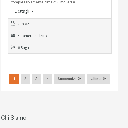
complessivamente circa 450 mq. ed è…
+ Dettagli
450 Mq.
5 Camere da letto
6 Bagni
1
2
3
4
Successiva
Ultima
Chi Siamo