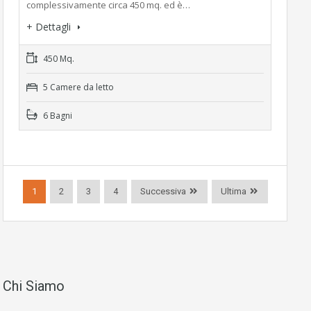
complessivamente circa 450 mq. ed è…
+ Dettagli
450 Mq.
5 Camere da letto
6 Bagni
1
2
3
4
Successiva
Ultima
Chi Siamo