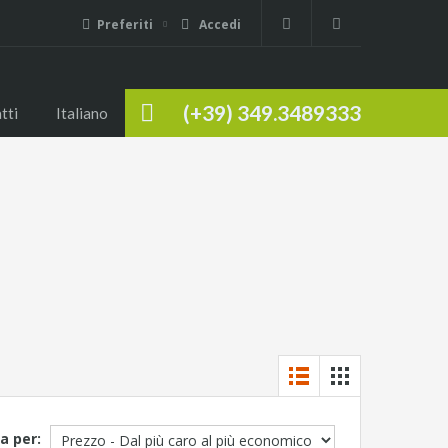
Preferiti
Accedi
(+39) 349.3489333
tti
Italiano
a per: