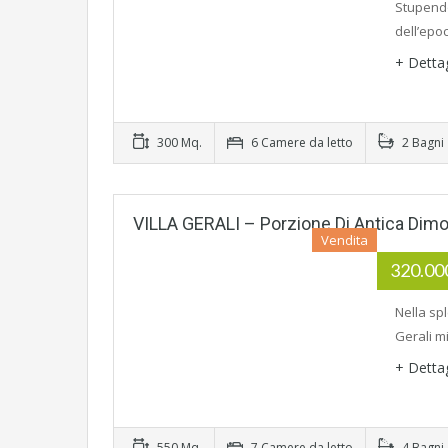
Stupendo
dell’epo
+ Detta
300 Mq.
6 Camere da letto
2 Bagni
VILLA GERALI – Porzione Di Antica Dimo
Vendita
320.0
Nella spl
Gerali m
+ Detta
550 Mq.
7 Camere da letto
4 Bagni