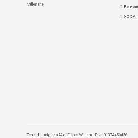
Millenarie.
Benvenu
SOCIA
Terra di Lunigiana © di Filippi William - P.Iva 01374450458