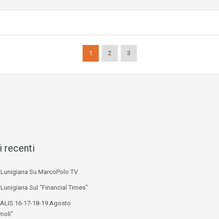
1
2
3
i recenti
i Lunigiana Su MarcoPolo TV
 Lunigiana Sul “Financial Times”
ALIS 16-17-18-19 Agosto
moli”