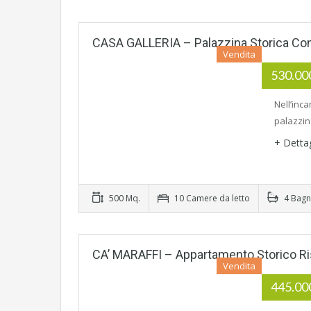
CASA GALLERIA – Palazzina Storica Con 
Vendita
530.0
Nell’inc
palazzin
+ Detta
500 Mq.
10 Camere da letto
4 Bagn
CA’ MARAFFI – Appartamento Storico Ri
Vendita
445.0