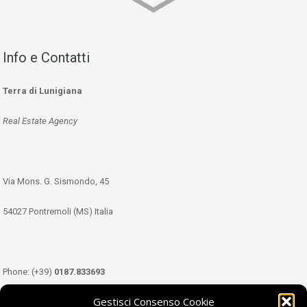
Info e Contatti
Terra di Lunigiana
Real Estate Agency
Via Mons. G. Sismondo, 45
54027 Pontremoli (MS) Italia
Phone: (+39)
0187.833693
Gestisci Consenso Cookie
Mobile: (+39)
349.3489333