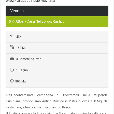
54027 Groppodalosio MS, Italia
Vendita
28.000€
- Casa Nel Borgo, Rustico
284
150 Mq.
3 Camere da letto
1 Bagno
803 Mq.
Nell’incontaminata campagna di Pontremoli, nella stupenda
Lunigiana, proponiamo Antico Rustico in Pietra di circa 150 Mq. da
restaurare, situato ai margini di antico Borgo.
Il Rustico grazie alla Sua posizione Soleggiata, domina la vallata con