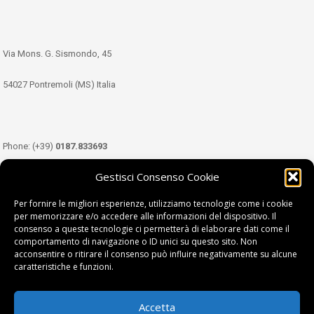
Via Mons. G. Sismondo, 45
54027 Pontremoli (MS) Italia
Phone: (+39)
0187.833693
Gestisci Consenso Cookie
Mobile: (+39)
349.3489333
Per fornire le migliori esperienze, utilizziamo tecnologie come i cookie
per memorizzare e/o accedere alle informazioni del dispositivo. Il
consenso a queste tecnologie ci permetterà di elaborare dati come il
Email:
info@tdl.it
comportamento di navigazione o ID unici su questo sito. Non
acconsentire o ritirare il consenso può influire negativamente su alcune
caratteristiche e funzioni.
Accetta