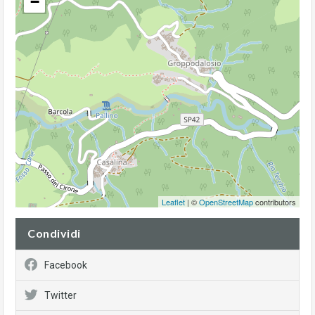
−
Leaflet
| ©
OpenStreetMap
contributors
Condividi
Facebook
Twitter