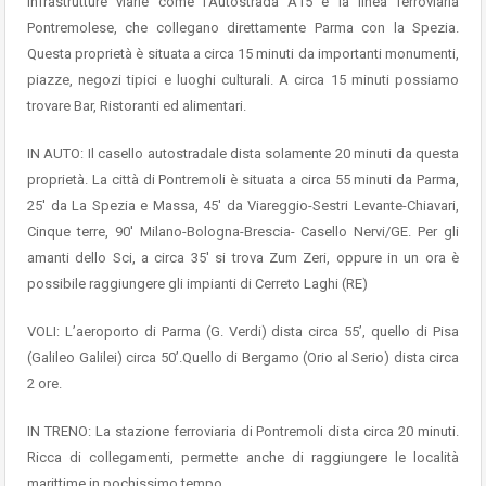
infrastrutture viarie come l’Autostrada A15 e la linea ferroviaria
Pontremolese, che collegano direttamente Parma con la Spezia.
Questa proprietà è situata a circa 15 minuti da importanti monumenti,
piazze, negozi tipici e luoghi culturali. A circa 15 minuti possiamo
trovare Bar, Ristoranti ed alimentari.
IN AUTO: Il casello autostradale dista solamente 20 minuti da questa
proprietà. La città di Pontremoli è situata a circa 55 minuti da Parma,
25′ da La Spezia e Massa, 45′ da Viareggio-Sestri Levante-Chiavari,
Cinque terre, 90′ Milano-Bologna-Brescia- Casello Nervi/GE. Per gli
amanti dello Sci, a circa 35′ si trova Zum Zeri, oppure in un ora è
possibile raggiungere gli impianti di Cerreto Laghi (RE)
VOLI: L’aeroporto di Parma (G. Verdi) dista circa 55’, quello di Pisa
(Galileo Galilei) circa 50’.Quello di Bergamo (Orio al Serio) dista circa
2 ore.
IN TRENO: La stazione ferroviaria di Pontremoli dista circa 20 minuti.
Ricca di collegamenti, permette anche di raggiungere le località
marittime in pochissimo tempo.