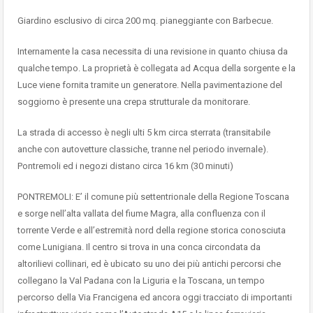
Giardino esclusivo di circa 200 mq. pianeggiante con Barbecue.
Internamente la casa necessita di una revisione in quanto chiusa da
qualche tempo. La proprietà è collegata ad Acqua della sorgente e la
Luce viene fornita tramite un generatore. Nella pavimentazione del
soggiorno è presente una crepa strutturale da monitorare.
La strada di accesso è negli ulti 5 km circa sterrata (transitabile
anche con autovetture classiche, tranne nel periodo invernale).
Pontremoli ed i negozi distano circa 16 km (30 minuti)
PONTREMOLI: E’ il comune più settentrionale della Regione Toscana
e sorge nell’alta vallata del fiume Magra, alla confluenza con il
torrente Verde e all’estremità nord della regione storica conosciuta
come Lunigiana. Il centro si trova in una conca circondata da
altorilievi collinari, ed è ubicato su uno dei più antichi percorsi che
collegano la Val Padana con la Liguria e la Toscana, un tempo
percorso della Via Francigena ed ancora oggi tracciato di importanti