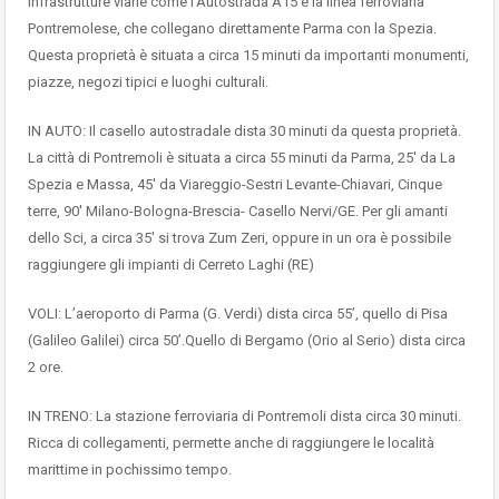
infrastrutture viarie come l’Autostrada A15 e la linea ferroviaria
Pontremolese, che collegano direttamente Parma con la Spezia.
Questa proprietà è situata a circa 15 minuti da importanti monumenti,
piazze, negozi tipici e luoghi culturali.
IN AUTO: Il casello autostradale dista 30 minuti da questa proprietà.
La città di Pontremoli è situata a circa 55 minuti da Parma, 25′ da La
Spezia e Massa, 45′ da Viareggio-Sestri Levante-Chiavari, Cinque
terre, 90′ Milano-Bologna-Brescia- Casello Nervi/GE. Per gli amanti
dello Sci, a circa 35′ si trova Zum Zeri, oppure in un ora è possibile
raggiungere gli impianti di Cerreto Laghi (RE)
VOLI: L’aeroporto di Parma (G. Verdi) dista circa 55’, quello di Pisa
(Galileo Galilei) circa 50’.Quello di Bergamo (Orio al Serio) dista circa
2 ore.
IN TRENO: La stazione ferroviaria di Pontremoli dista circa 30 minuti.
Ricca di collegamenti, permette anche di raggiungere le località
marittime in pochissimo tempo.