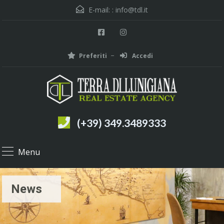
E-mail: :
info@tdl.it
Preferiti
Accedi
(+39) 349.3489333
Menu
News