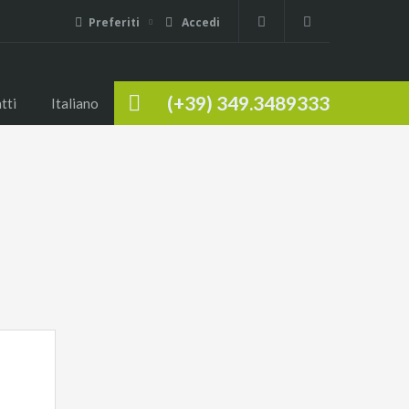
Preferiti
Accedi
(+39) 349.3489333
tti
Italiano