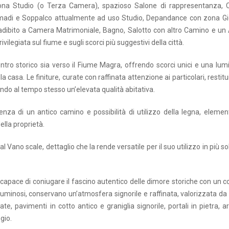
a Studio (o Terza Camera), spazioso Salone di rappresentanza, C
madi e Soppalco attualmente ad uso Studio, Depandance con zona Gi
adibito a Camera Matrimoniale, Bagno, Salotto con altro Camino e un
ivilegiata sul fiume e sugli scorci più suggestivi della città.
centro storico sia verso il Fiume Magra, offrendo scorci unici e una lum
a casa. Le finiture, curate con raffinata attenzione ai particolari, restit
ndo al tempo stesso un’elevata qualità abitativa.
za di un antico camino e possibilità di utilizzo della legna, eleme
ella proprietà.
 Vano scale, dettaglio che la rende versatile per il suo utilizzo in più so
 capace di coniugare il fascino autentico delle dimore storiche con un 
uminosi, conservano un’atmosfera signorile e raffinata, valorizzata da s
te, pavimenti in cotto antico e graniglia signorile, portali in pietra, ar
gio.