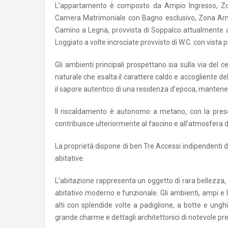
L’appartamento è composto da Ampio Ingresso, Zon
Camera Matrimoniale con Bagno esclusivo, Zona Ar
Camino a Legna, provvista di Soppalco attualmente 
Loggiato a volte incrociate provvisto di W.C. con vista pr
Gli ambienti principali prospettano sia sulla via del 
naturale che esalta il carattere caldo e accogliente dell
il sapore autentico di una residenza d’epoca, mantene
Il riscaldamento è autonomo a metano, con la presen
contribuisce ulteriormente al fascino e all’atmosfera d
La proprietà dispone di ben Tre Accessi indipendenti dal
abitative.
L’abitazione rappresenta un oggetto di rara bellezza,
abitativo moderno e funzionale. Gli ambienti, ampi e l
alti con splendide volte a padiglione, a botte e unghia
grande charme e dettagli architettonici di notevole pre