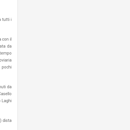
tutti i
 con il
data da
n tempo
oviaria
a pochi
nuti da
asello
o Laghi
) dista