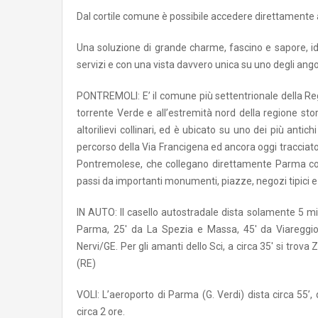
Dal cortile comune è possibile accedere direttamente al
Una soluzione di grande charme, fascino e sapore, ide
servizi e con una vista davvero unica su uno degli angoli
PONTREMOLI: E’ il comune più settentrionale della Reg
torrente Verde e all’estremità nord della regione sto
altorilievi collinari, ed è ubicato su uno dei più ant
percorso della Via Francigena ed ancora oggi tracciato 
Pontremolese, che collegano direttamente Parma con 
passi da importanti monumenti, piazze, negozi tipici e l
IN AUTO: Il casello autostradale dista solamente 5 min
Parma, 25′ da La Spezia e Massa, 45′ da Viareggio-
Nervi/GE. Per gli amanti dello Sci, a circa 35′ si trova
(RE)
VOLI: L’aeroporto di Parma (G. Verdi) dista circa 55’, q
circa 2 ore.