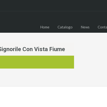
Home
Catalogo
News
Conta
gnorile Con Vista Fiume