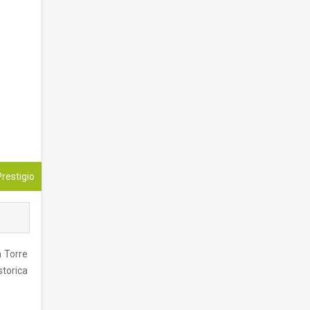
restigio
a Torre
storica