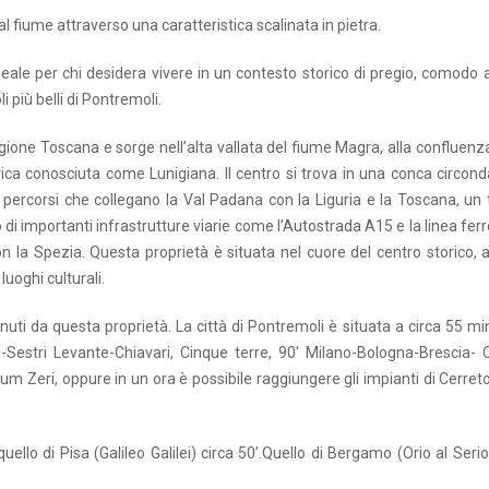
 fiume attraverso una caratteristica scalinata in pietra.
ale per chi desidera vivere in un contesto storico di pregio, comodo a 
 più belli di Pontremoli.
ione Toscana e sorge nell’alta vallata del fiume Magra, alla confluenza
rica conosciuta come Lunigiana. Il centro si trova in una conca circon
ichi percorsi che collegano la Val Padana con la Liguria e la Toscana, u
di importanti infrastrutture viarie come l’Autostrada A15 e la linea ferr
la Spezia. Questa proprietà è situata nel cuore del centro storico, 
uoghi culturali.
uti da questa proprietà. La città di Pontremoli è situata a circa 55 mi
Sestri Levante-Chiavari, Cinque terre, 90′ Milano-Bologna-Brescia- C
 Zum Zeri, oppure in un ora è possibile raggiungere gli impianti di Cerret
uello di Pisa (Galileo Galilei) circa 50’.Quello di Bergamo (Orio al Serio