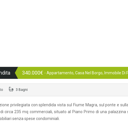
ndita
340.000€
- Appartamento, Casa Nel Borgo, Immobile Di P
to
3 Bagni
zione privilegiata con splendida vista sul Fiume Magra, sul ponte e sull
 circa 235 mq commerciali, situato al Piano Primo di una palazzina 
obiliari senza spese condominiali.