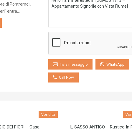
iore di Pontremoli,
eri" entra…
WhatsApp
Invia messaggio
Call Now
Vendita
Ven
IO DEI FIORI – Casa
IL SASSO ANTICO – Rustico In P