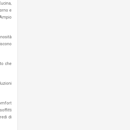
ucina,
orno e
 Ampio
inosità
uiscono
nto che
luzioni
comfort
offitti
redi di