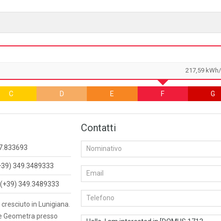
217,59 kWh
C
D
E
F
G
Contatti
7.833693
+39) 349.3489333
(+39) 349.3489333
 cresciuto in Lunigiana.
e Geometra presso