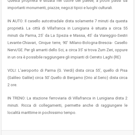
Questa proprietà è situata nel cuore del paese, a pochi passi da
importanti monumenti, piazze, negozi tipici e luoghi culturali.
IN AUTO: Il casello autostradale dista solamente 7 minuti da questa
proprietà. La città di Villafranca in Lunigiana è situata a circa 55
minuti da Parma, 25′ da La Spezia e Massa, 45′ da Viareggio-Sestri
Levante-Chiavari, Cinque terre, 90′ Milano-Bologna-Brescia- Casello
Nervi/GE. Per gli amanti dello Sci, a circa 35′ si trova Zum Zeri, oppure
in un ora è possibile raggiungere gli impianti di Cerreto Laghi (RE)
VOLI: L’aeroporto di Parma (G. Verdi) dista circa 55’, quello di Pisa
(Galileo Galilei) circa 50’.Quello di Bergamo (Orio al Serio) dista circa
2 ore.
IN TRENO: La stazione ferroviaria di Villafranca in Lunigiana dista 2
minuti. Ricca di collegamenti, permette anche di raggiungere le
località marittime in pochissimo tempo.