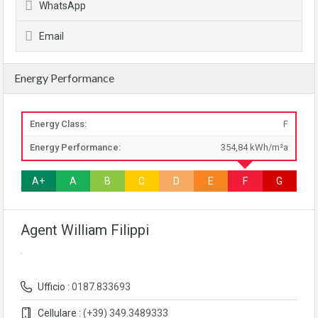
WhatsApp
Email
Energy Performance
Energy Class:
F
Energy Performance:
354,84 kWh/m²a
A+
A
B
C
D
E
F
G
Agent William Filippi
Ufficio :
0187.833693
Cellulare :
(+39) 349.3489333