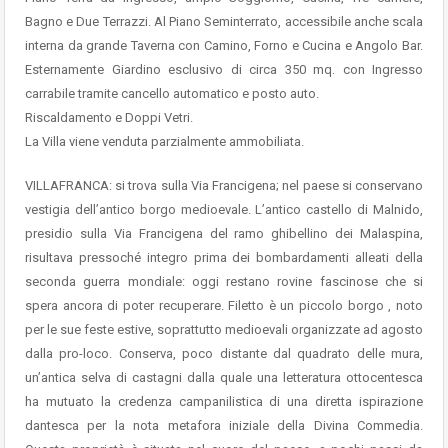
Bagno e Due Terrazzi. Al Piano Seminterrato, accessibile anche scala
interna da grande Taverna con Camino, Forno e Cucina e Angolo Bar.
Esternamente Giardino esclusivo di circa 350 mq. con Ingresso
carrabile tramite cancello automatico e posto auto.
Riscaldamento e Doppi Vetri.
La Villa viene venduta parzialmente ammobiliata.
VILLAFRANCA: si trova sulla Via Francigena; nel paese si conservano
vestigia dell’antico borgo medioevale. L’antico castello di Malnido,
presidio sulla Via Francigena del ramo ghibellino dei Malaspina,
risultava pressoché integro prima dei bombardamenti alleati della
seconda guerra mondiale: oggi restano rovine fascinose che si
spera ancora di poter recuperare. Filetto è un piccolo borgo , noto
per le sue feste estive, soprattutto medioevali organizzate ad agosto
dalla pro-loco. Conserva, poco distante dal quadrato delle mura,
un’antica selva di castagni dalla quale una letteratura ottocentesca
ha mutuato la credenza campanilistica di una diretta ispirazione
dantesca per la nota metafora iniziale della Divina Commedia.