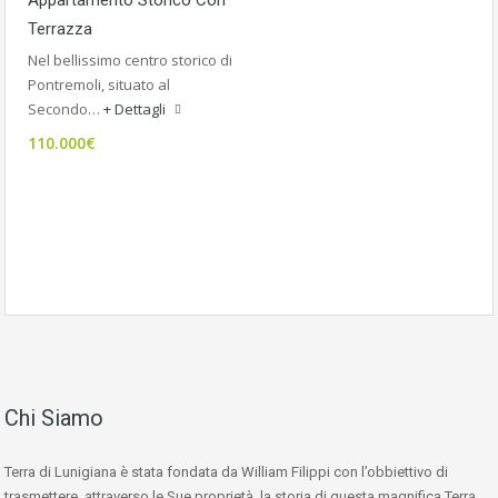
Terrazza
Nel bellissimo centro storico di
Pontremoli, situato al
Secondo…
+ Dettagli
110.000€
Chi Siamo
Terra di Lunigiana è stata fondata da William Filippi con l’obbiettivo di
trasmettere, attraverso le Sue proprietà, la storia di questa magnifica Terra