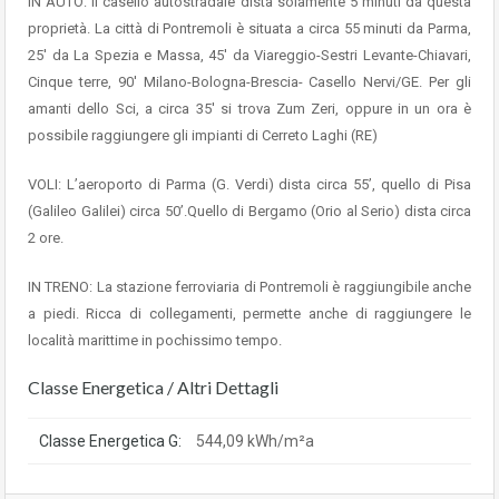
IN AUTO: Il casello autostradale dista solamente 5 minuti da questa
proprietà. La città di Pontremoli è situata a circa 55 minuti da Parma,
25′ da La Spezia e Massa, 45′ da Viareggio-Sestri Levante-Chiavari,
Cinque terre, 90′ Milano-Bologna-Brescia- Casello Nervi/GE. Per gli
amanti dello Sci, a circa 35′ si trova Zum Zeri, oppure in un ora è
possibile raggiungere gli impianti di Cerreto Laghi (RE)
VOLI: L’aeroporto di Parma (G. Verdi) dista circa 55’, quello di Pisa
(Galileo Galilei) circa 50’.Quello di Bergamo (Orio al Serio) dista circa
2 ore.
IN TRENO: La stazione ferroviaria di Pontremoli è raggiungibile anche
a piedi. Ricca di collegamenti, permette anche di raggiungere le
località marittime in pochissimo tempo.
Classe Energetica / Altri Dettagli
Classe Energetica G:
544,09 kWh/m²a