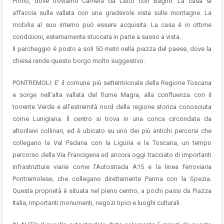
Primo, dove troviamo Camera da Letto con Bagno. La casa si
affaccia sulla vallata con una gradevole vista sulle montagne. La
mobilia al suo interno può essere acquisita. La casa è in ottime
condizioni, esternamente stuccata in parte a sasso a vista.
Il parcheggio è posto a soli 50 metri nella piazza del paese, dove la
chiesa rende questo borgo molto suggestivo.
PONTREMOLI: E’ il comune più settentrionale della Regione Toscana
e sorge nell’alta vallata del fiume Magra, alla confluenza con il
torrente Verde e all’estremità nord della regione storica conosciuta
come Lunigiana. Il centro si trova in una conca circondata da
altorilievi collinari, ed è ubicato su uno dei più antichi percorsi che
collegano la Val Padana con la Liguria e la Toscana, un tempo
percorso della Via Francigena ed ancora oggi tracciato di importanti
infrastrutture viarie come l’Autostrada A15 e la linea ferroviaria
Pontremolese, che collegano direttamente Parma con la Spezia.
Questa proprietà è situata nel pieno centro, a pochi passi da Piazza
Italia, importanti monumenti, negozi tipici e luoghi culturali.