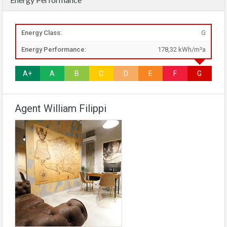
Energy Class:
G
Energy Performance:
178,32 kWh/m²a
A+
A
B
C
D
E
F
G
Agent William Filippi