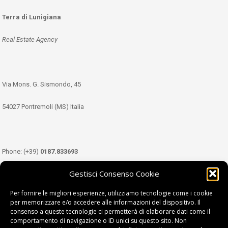
Terra di Lunigiana
Real Estate Agency
Via Mons. G. Sismondo, 45
54027 Pontremoli (MS) Italia
Phone: (+39)
0187.833693
Gestisci Consenso Cookie
Mobile: (+39)
349.3489333
Per fornire le migliori esperienze, utilizziamo tecnologie come i cookie
per memorizzare e/o accedere alle informazioni del dispositivo. Il
consenso a queste tecnologie ci permetterà di elaborare dati come il
Email:
info@tdl.it
comportamento di navigazione o ID unici su questo sito. Non