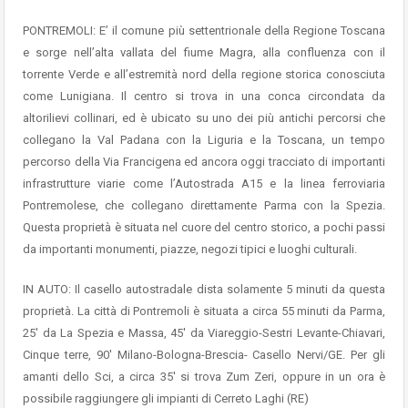
PONTREMOLI: E’ il comune più settentrionale della Regione Toscana
e sorge nell’alta vallata del fiume Magra, alla confluenza con il
torrente Verde e all’estremità nord della regione storica conosciuta
come Lunigiana. Il centro si trova in una conca circondata da
altorilievi collinari, ed è ubicato su uno dei più antichi percorsi che
collegano la Val Padana con la Liguria e la Toscana, un tempo
percorso della Via Francigena ed ancora oggi tracciato di importanti
infrastrutture viarie come l’Autostrada A15 e la linea ferroviaria
Pontremolese, che collegano direttamente Parma con la Spezia.
Questa proprietà è situata nel cuore del centro storico, a pochi passi
da importanti monumenti, piazze, negozi tipici e luoghi culturali.
IN AUTO: Il casello autostradale dista solamente 5 minuti da questa
proprietà. La città di Pontremoli è situata a circa 55 minuti da Parma,
25′ da La Spezia e Massa, 45′ da Viareggio-Sestri Levante-Chiavari,
Cinque terre, 90′ Milano-Bologna-Brescia- Casello Nervi/GE. Per gli
amanti dello Sci, a circa 35′ si trova Zum Zeri, oppure in un ora è
possibile raggiungere gli impianti di Cerreto Laghi (RE)