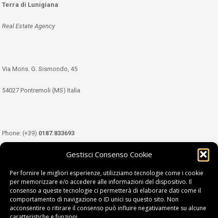
Terra di Lunigiana
Real Estate Agency
Via Mons. G. Sismondo, 45
54027 Pontremoli (MS) Italia
Phone: (+39)
0187.833693
Gestisci Consenso Cookie
Mobile: (+39)
349.3489333
Per fornire le migliori esperienze, utilizziamo tecnologie come i cookie
per memorizzare e/o accedere alle informazioni del dispositivo. Il
consenso a queste tecnologie ci permetterà di elaborare dati come il
Email:
info@tdl.it
comportamento di navigazione o ID unici su questo sito. Non
acconsentire o ritirare il consenso può influire negativamente su alcune
caratteristiche e funzioni.