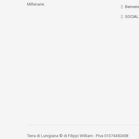
Millenarie.
Benvenu
SOCIA
Terra di Lunigiana © di Filippi William - P.Iva 01374450458