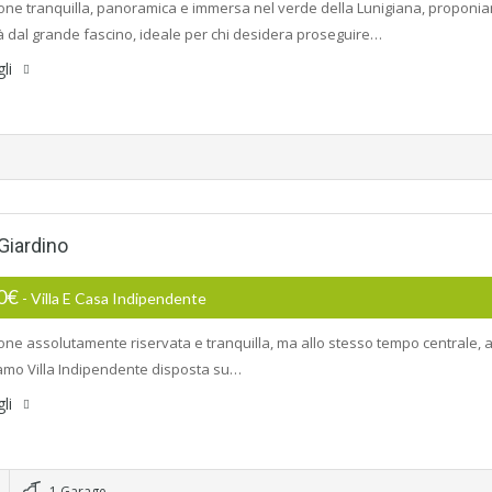
ione tranquilla, panoramica e immersa nel verde della Lunigiana, proponia
à dal grande fascino, ideale per chi desidera proseguire…
gli
Giardino
00€
- Villa E Casa Indipendente
ione assolutamente riservata e tranquilla, ma allo stesso tempo centrale, a
mo Villa Indipendente disposta su…
gli
1 Garage