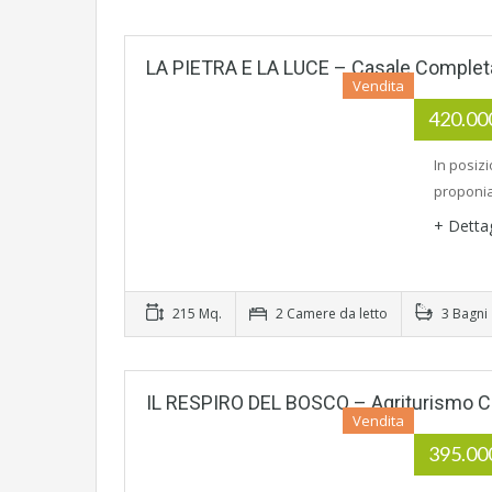
LA PIETRA E LA LUCE – Casale Comple
Vendita
420.0
In posiz
proponia
+ Detta
215 Mq.
2 Camere da letto
3 Bagni
IL RESPIRO DEL BOSCO – Agriturismo Con
Vendita
395.0