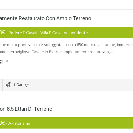
tamente Restaurato Con Ampio Terreno
00€
- Podere E Casale, Villa E Casa Indipendente
ione molto panoramica e soleggiata, a circa 850 metri di altitudine, immerso
mo meraviglioso Casale in Pietra completamente restaurato,…
gli
1 Garage
 8,5 Ettari Di Terreno
00€
- Agriturismo