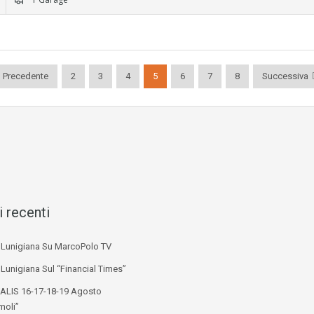
Precedente
2
3
4
5
6
7
8
Successiva
i recenti
i Lunigiana Su MarcoPolo TV
 Lunigiana Sul “Financial Times”
ALIS 16-17-18-19 Agosto
moli”