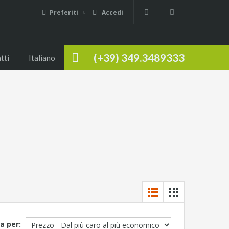
Preferiti
Accedi
(+39) 349.3489333
tti
Italiano
a per: