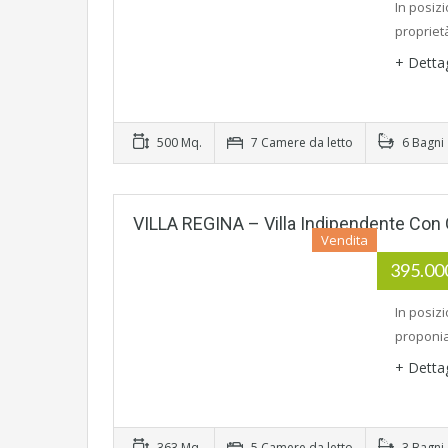
In posiz
propriet
+ Detta
500 Mq.
7 Camere da letto
6 Bagni
VILLA REGINA – Villa Indipendente Con 
Vendita
395.0
In posiz
proponia
+ Detta
363 Mq.
5 Camere da letto
3 Bagni